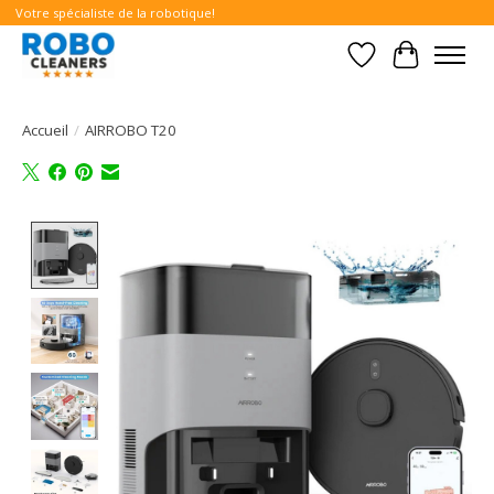
Votre spécialiste de la robotique!
Liste de souhait
Panier
Accueil
/
AIRROBO T20
Product image slideshow Items