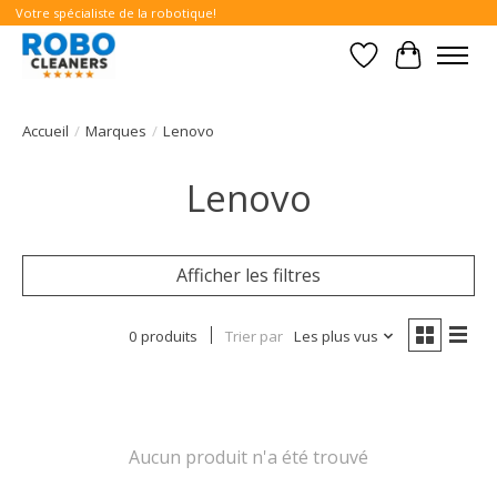
Votre spécialiste de la robotique!
Liste de souhait
Panier
Accueil
/
Marques
/
Lenovo
Lenovo
Afficher les filtres
0 produits
Trier par
Les plus vus
Aucun produit n'a été trouvé