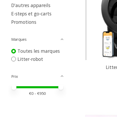
D'autres appareils
E-steps et go-carts
Promotions
Marques
Toutes les marques
Litter-robot
Litte
Prix
Prix minimum
Price maximum value
€
0
- €
950