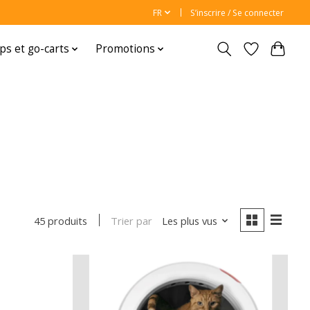
FR
S’inscrire / Se connecter
ps et go-carts
Promotions
Trier par
Les plus vus
45 produits