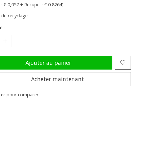
 : € 0,057 + Recupel : € 0,8264):
s de recyclage
é :
Ajouter au panier
Acheter maintenant
ter pour comparer