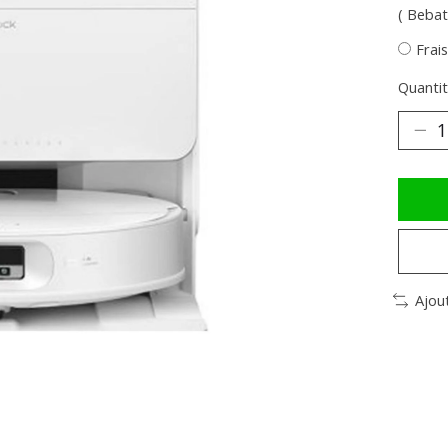
( Bebat
Frai
Quantit
Ajou