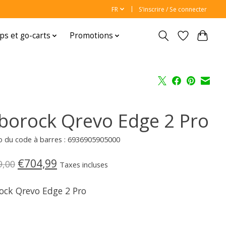
FR
S’inscrire / Se connecter
ps et go-carts
Promotions
borock Qrevo Edge 2 Pro
 du code à barres : 6936905905000
€704,99
9,00
Taxes incluses
ock Qrevo Edge 2 Pro