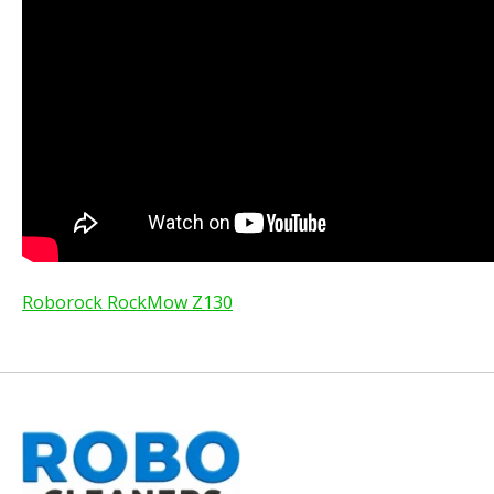
Roborock RockMow Z130