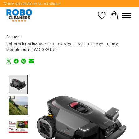
Votre spécialiste de la robotique!
Liste de souhait
Panier
Accueil
/
Roborock RockMow Z130 + Garage GRATUIT + Edge Cutting
Module pour 4WD GRATUIT
Product image slideshow Items