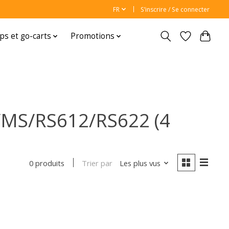
FR
S’inscrire / Se connecter
ps et go-carts
Promotions
S/MS/RS612/RS622 (4
Trier par
Les plus vus
0 produits