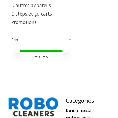
D'autres appareils
E-steps et go-carts
Promotions
Prix
Prix minimum
Price maximum value
€
0
- €
5
Catégories
Dans la maison
Jardin et piscine