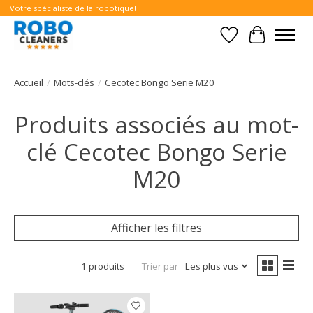
Votre spécialiste de la robotique!
Liste de souhait
Panier
Accueil
/
Mots-clés
/
Cecotec Bongo Serie M20
Produits associés au mot-
clé Cecotec Bongo Serie
M20
Afficher les filtres
1 produits
Trier par
Les plus vus