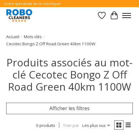
Votre spécialiste de la robotique!
Liste de souhait
Panier
Accueil
/
Mots-clés
/
Cecotec Bongo Z Off Road Green 40km 1100W
Produits associés au mot-
clé Cecotec Bongo Z Off
Road Green 40km 1100W
Afficher les filtres
0 produits
Trier par
Les plus vus