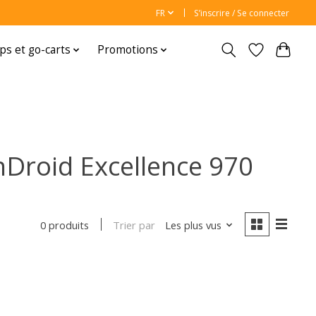
FR
S’inscrire / Se connecter
ps et go-carts
Promotions
nDroid Excellence 970
Trier par
Les plus vus
0 produits