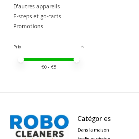
D'autres appareils
E-steps et go-carts
Promotions
Prix
Prix minimum
Price maximum value
€
0
- €
5
Catégories
Dans la maison
Jardin et piscine