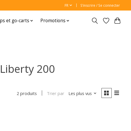
FR
S’inscrire / Se connecter
ps et go-carts
Promotions
Liberty 200
Trier par
Les plus vus
2 produits