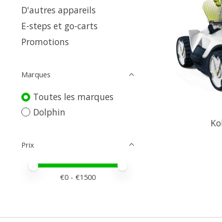
D'autres appareils
E-steps et go-carts
Promotions
Marques
Toutes les marques
Dolphin
Ko
Prix
Prix minimum
Price maximum value
€
0
- €
1500