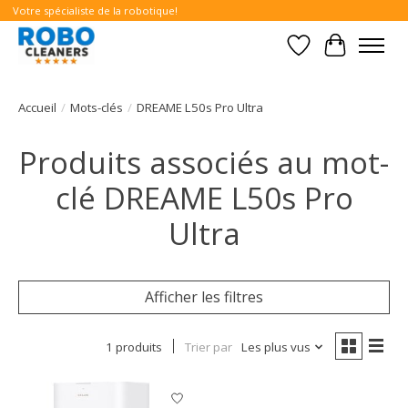
Votre spécialiste de la robotique!
Liste de souhait
Panier
Accueil
/
Mots-clés
/
DREAME L50s Pro Ultra
Produits associés au mot-
clé DREAME L50s Pro
Ultra
Afficher les filtres
1 produits
Trier par
Les plus vus