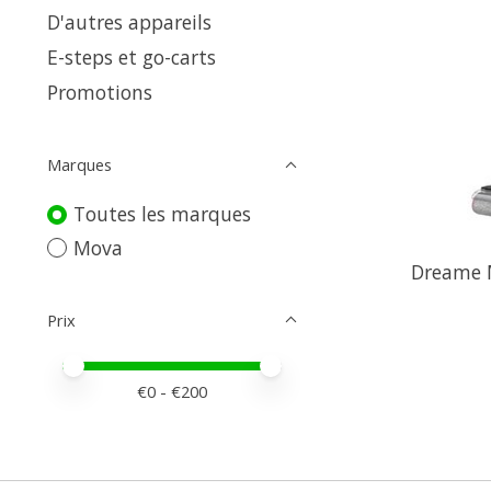
D'autres appareils
E-steps et go-carts
Promotions
Marques
Toutes les marques
Mova
Dreame 
Prix
Prix minimum
Price maximum value
€
0
- €
200