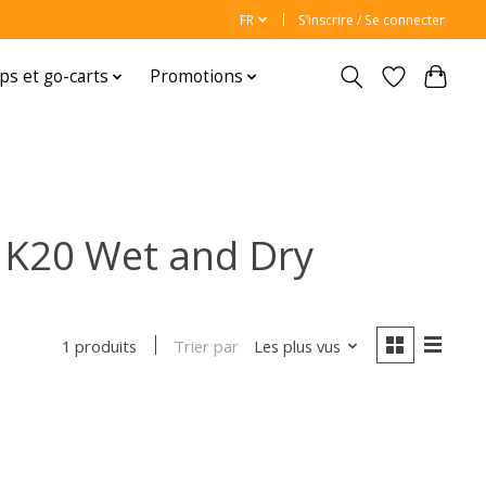
FR
S’inscrire / Se connecter
ps et go-carts
Promotions
 K20 Wet and Dry
Trier par
Les plus vus
1 produits