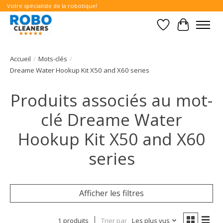
Votre spécialiste de la robotique!
Liste de souhait
Panier
Accueil
/
Mots-clés
/
Dreame Water Hookup Kit X50 and X60 series
Produits associés au mot-
clé Dreame Water
Hookup Kit X50 and X60
series
Afficher les filtres
1 produits
Trier par
Les plus vus