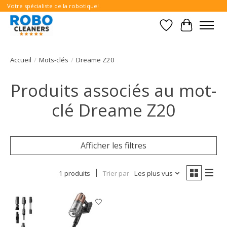
Votre spécialiste de la robotique!
Liste de souhait
Panier
Accueil
/
Mots-clés
/
Dreame Z20
Produits associés au mot-
clé Dreame Z20
Afficher les filtres
1 produits
Trier par
Les plus vus