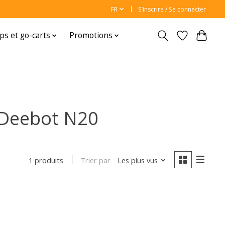
FR
S’inscrire / Se connecter
ps et go-carts
Promotions
 Deebot N20
Trier par
Les plus vus
1 produits