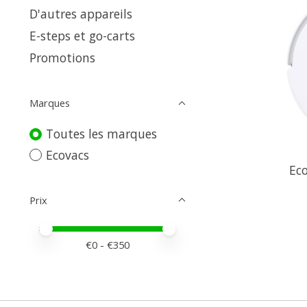
D'autres appareils
E-steps et go-carts
Promotions
Marques
Toutes les marques
Ecovacs
Ec
Prix
Prix minimum
Price maximum value
€
0
- €
350