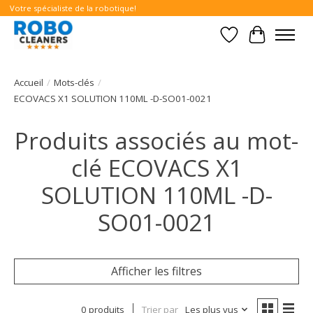
Votre spécialiste de la robotique!
Liste de souhait
Panier
Accueil
/
Mots-clés
/
ECOVACS X1 SOLUTION 110ML -D-SO01-0021
Produits associés au mot-
clé ECOVACS X1
SOLUTION 110ML -D-
SO01-0021
Afficher les filtres
0 produits
Trier par
Les plus vus