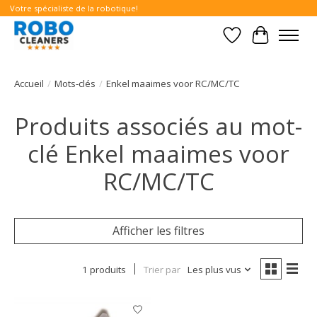
Votre spécialiste de la robotique!
Liste de souhait
Panier
Accueil
/
Mots-clés
/
Enkel maaimes voor RC/MC/TC
Produits associés au mot-
clé Enkel maaimes voor
RC/MC/TC
Afficher les filtres
1 produits
Trier par
Les plus vus