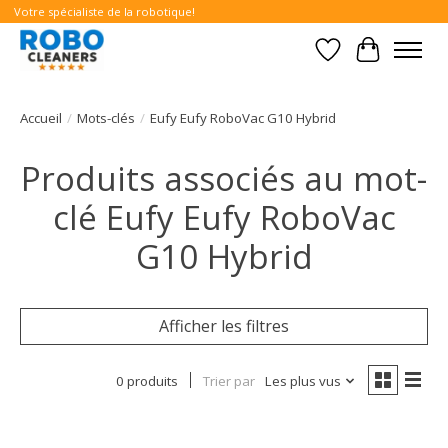
Votre spécialiste de la robotique!
Liste de souhait
Panier
Accueil
/
Mots-clés
/
Eufy Eufy RoboVac G10 Hybrid
Produits associés au mot-
clé Eufy Eufy RoboVac
G10 Hybrid
Afficher les filtres
0 produits
Trier par
Les plus vus