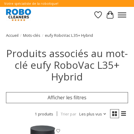
Votre spécialiste de la robotique!
Liste de souhait
Panier
Accueil
/
Mots-clés
/
eufy RoboVac L35+ Hybrid
Produits associés au mot-
clé eufy RoboVac L35+
Hybrid
Afficher les filtres
1 produits
Trier par
Les plus vus