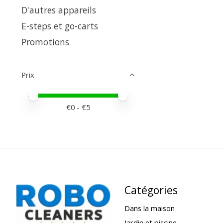
D'autres appareils
E-steps et go-carts
Promotions
Prix
Prix minimum
Price maximum value
€
0
- €
5
Catégories
Dans la maison
Jardin et piscine