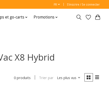
FR
S’inscrire / Se connecter
ps et go-carts
Promotions
Vac X8 Hybrid
Trier par
Les plus vus
0 produits