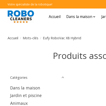
Votre spécialiste de la robotique!
Accueil
Dans la maison
Ja
Accueil
/
Mots-clés
/
Eufy RoboVac X8 Hybrid
Produits ass
Catégories
Dans la maison
Jardin et piscine
Animaux