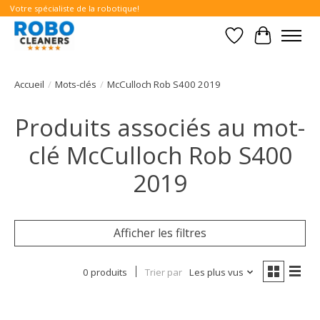
Votre spécialiste de la robotique!
Liste de souhait
Panier
Accueil
/
Mots-clés
/
McCulloch Rob S400 2019
Produits associés au mot-
clé McCulloch Rob S400
2019
Afficher les filtres
0 produits
Trier par
Les plus vus