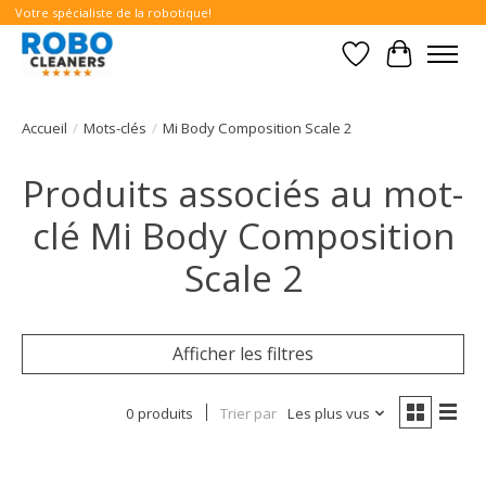
Votre spécialiste de la robotique!
Liste de souhait
Panier
Accueil
/
Mots-clés
/
Mi Body Composition Scale 2
Produits associés au mot-
clé Mi Body Composition
Scale 2
Afficher les filtres
0 produits
Trier par
Les plus vus