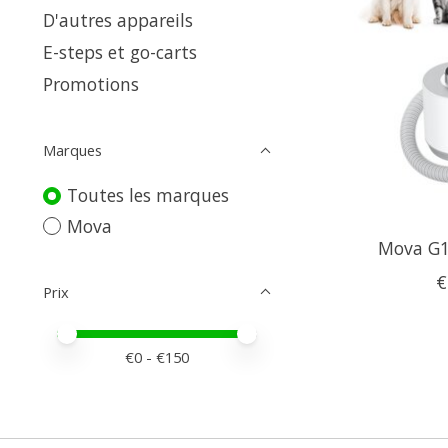
D'autres appareils
E-steps et go-carts
Promotions
Marques
Toutes les marques
Mova
Mova G1
€
Prix
Prix minimum
Price maximum value
€
0
- €
150