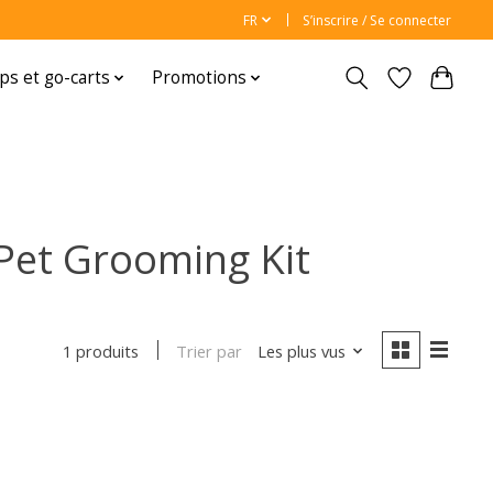
FR
S’inscrire / Se connecter
ps et go-carts
Promotions
Pet Grooming Kit
Trier par
Les plus vus
1 produits