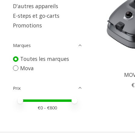
D'autres appareils
E-steps et go-carts
Promotions
Marques
Toutes les marques
Mova
MOV
€
Prix
Prix minimum
Price maximum value
€
0
- €
800