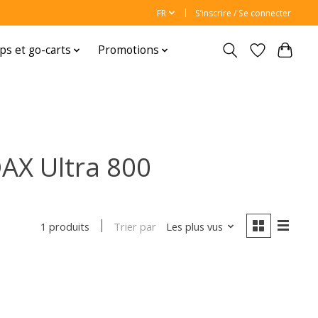
FR
S’inscrire / Se connecter
ps et go-carts
Promotions
AX Ultra 800
Trier par
Les plus vus
1 produits