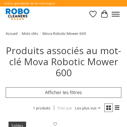
Votre spécialiste de la robotique!
Liste de souhait
Panier
Accueil
/
Mots-clés
/
Mova Robotic Mower 600
Produits associés au mot-
clé Mova Robotic Mower
600
Afficher les filtres
1 produits
Trier par
Les plus vus
Soldes