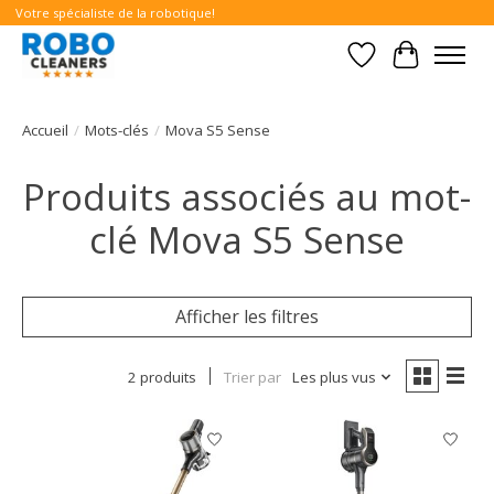
Votre spécialiste de la robotique!
Liste de souhait
Panier
Accueil
/
Mots-clés
/
Mova S5 Sense
Produits associés au mot-
clé Mova S5 Sense
Afficher les filtres
2 produits
Trier par
Les plus vus