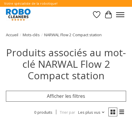
Votre spécialiste de la robotique!
Liste de souhait
Panier
Accueil
/
Mots-clés
/
NARWAL Flow 2 Compact station
Produits associés au mot-
clé NARWAL Flow 2
Compact station
Afficher les filtres
0 produits
Trier par
Les plus vus