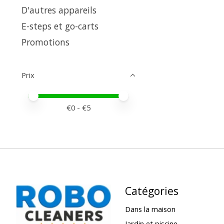
D'autres appareils
E-steps et go-carts
Promotions
Prix
Prix minimum
Price maximum value
€
0
- €
5
Catégories
Dans la maison
Jardin et piscine