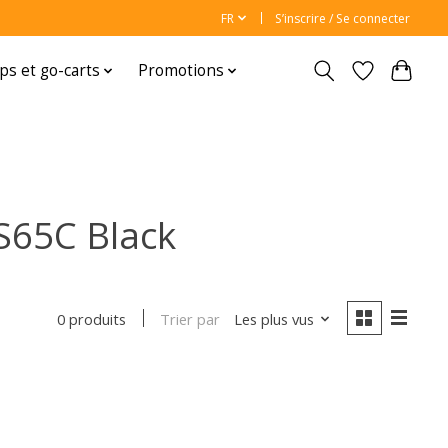
FR
S’inscrire / Se connecter
ps et go-carts
Promotions
S65C Black
Trier par
Les plus vus
0 produits