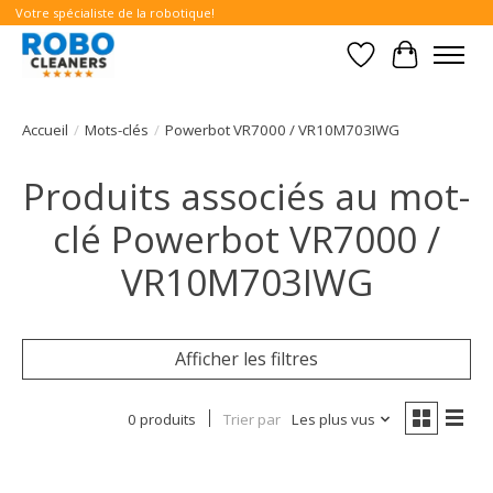
Votre spécialiste de la robotique!
Liste de souhait
Panier
Accueil
/
Mots-clés
/
Powerbot VR7000 / VR10M703IWG
Produits associés au mot-
clé Powerbot VR7000 /
VR10M703IWG
Afficher les filtres
0 produits
Trier par
Les plus vus