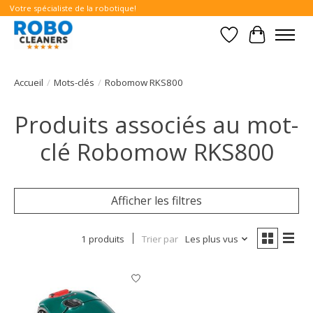
Votre spécialiste de la robotique!
Liste de souhait
Panier
Accueil
/
Mots-clés
/
Robomow RKS800
Produits associés au mot-
clé Robomow RKS800
Afficher les filtres
1 produits
Trier par
Les plus vus