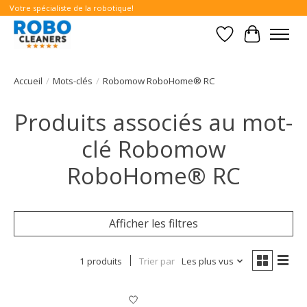
Votre spécialiste de la robotique!
Liste de souhait
Panier
Accueil
/
Mots-clés
/
Robomow RoboHome® RC
Produits associés au mot-
clé Robomow
RoboHome® RC
Afficher les filtres
1 produits
Trier par
Les plus vus