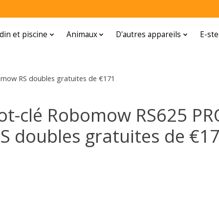
rdin et piscine
Animaux
D'autres appareils
E-ste
ow RS doubles gratuites de €171
 mot-clé Robomow RS625 P
S doubles gratuites de €1