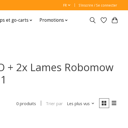
FR
S’inscrire / Se connecter
ps et go-carts
Promotions
RO + 2x Lames Robomow
71
Trier par
Les plus vus
0 produits