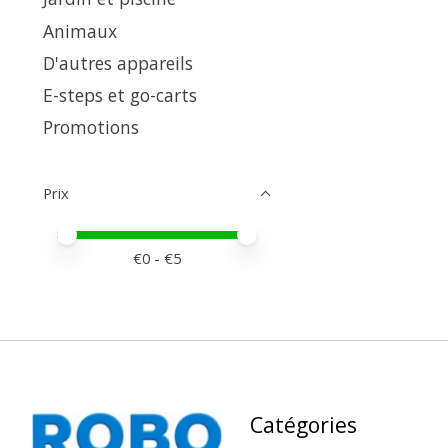
Animaux
D'autres appareils
E-steps et go-carts
Promotions
Prix
Prix minimum
Price maximum value
€
0
- €
5
Catégories