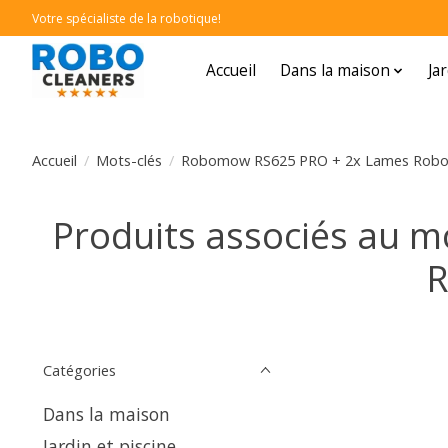
Votre spécialiste de la robotique!
Accueil
Dans la maison
Ja
Accueil
/
Mots-clés
/
Robomow RS625 PRO + 2x Lames Robom
Produits associés au
R
Catégories
Dans la maison
Jardin et piscine