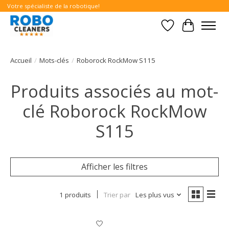
Votre spécialiste de la robotique!
Liste de souhait
Panier
Accueil
/
Mots-clés
/
Roborock RockMow S115
Produits associés au mot-
clé Roborock RockMow
S115
Afficher les filtres
1 produits
Trier par
Les plus vus