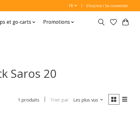
FR
S’inscrire / Se connecter
ps et go-carts
Promotions
ck Saros 20
Trier par
Les plus vus
1 produits