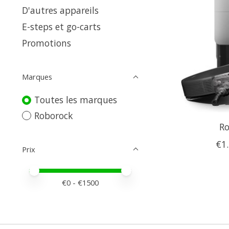
D'autres appareils
E-steps et go-carts
Promotions
Marques
Toutes les marques
Roborock
Ro
€1
Prix
Prix minimum
Price maximum value
€
0
- €
1500