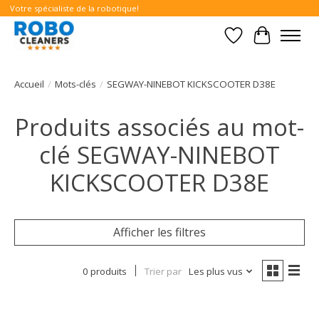
Votre spécialiste de la robotique!
Liste de souhait
Panier
Accueil
/
Mots-clés
/
SEGWAY-NINEBOT KICKSCOOTER D38E
Produits associés au mot-
clé SEGWAY-NINEBOT
KICKSCOOTER D38E
Afficher les filtres
0 produits
Trier par
Les plus vus