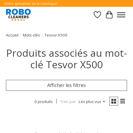
Votre spécialiste de la robotique!
Liste de souhait
Panier
Accueil
/
Mots-clés
/
Tesvor X500
Produits associés au mot-
clé Tesvor X500
Afficher les filtres
0 produits
Trier par
Les plus vus