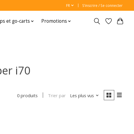
FR
S’inscrire / Se connecter
ps et go-carts
Promotions
er i70
Trier par
Les plus vus
0 produits