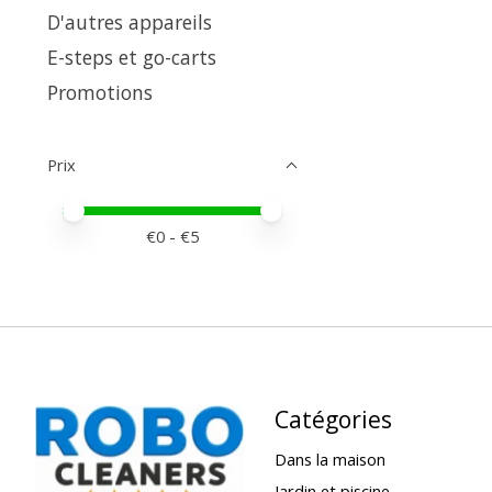
D'autres appareils
E-steps et go-carts
Promotions
Prix
Prix minimum
Price maximum value
€
0
- €
5
Catégories
Dans la maison
Jardin et piscine