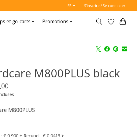
FR
S’inscrire / Se connecter
ps et go-carts
Promotions
rdcare M800PLUS black
,00
ncluses
are M800PLUS
 : € 0,900 + Recupel : € 0,0413 ):