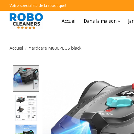
Votre spécialiste de la robotique!
Accueil
Dans la maison
Ja
Accueil
/
Yardcare M800PLUS black
Product image slideshow Items