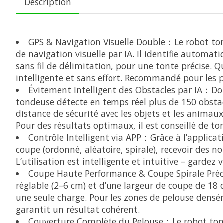
Description
GPS & Navigation Visuelle Double：Le robot ton
de navigation visuelle par IA. Il identifie autom
sans fil de délimitation, pour une tonte précise. 
intelligente et sans effort. Recommandé pour les p
Évitement Intelligent des Obstacles par IA：Do
tondeuse détecte en temps réel plus de 150 obstac
distance de sécurité avec les objets et les anima
Pour des résultats optimaux, il est conseillé de to
Contrôle Intelligent via APP：Grâce à l’applic
coupe (ordonné, aléatoire, spirale), recevoir des no
L’utilisation est intelligente et intuitive – garde
Coupe Haute Performance & Coupe Spirale Préc
réglable (2–6 cm) et d’une largeur de coupe de 18
une seule charge. Pour les zones de pelouse densém
garantit un résultat cohérent.
Couverture Complète du Pelouse：Le robot tond