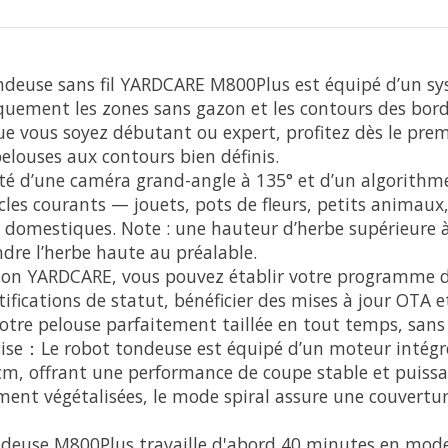
deuse sans fil YARDCARE M800Plus est équipé d’un sy
atiquement les zones sans gazon et les contours des bo
Que vous soyez débutant ou expert, profitez dès le prem
elouses aux contours bien définis.
té d’une caméra grand-angle à 135° et d’un algorithme
les courants — jouets, pots de fleurs, petits animaux,
ux domestiques. Note : une hauteur d’herbe supérieure
ndre l’herbe haute au préalable.
ation YARDCARE, vous pouvez établir votre programme d
tifications de statut, bénéficier des mises à jour OTA e
z votre pelouse parfaitement taillée en tout temps, san
ise：Le robot tondeuse est équipé d’un moteur intégr
 cm, offrant une performance de coupe stable et puiss
ent végétalisées, le mode spiral assure une couverture 
euse M800Plus travaille d'abord 40 minutes en mode