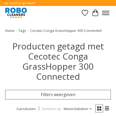
Uw robotica specialist!
Verlanglijst
Winkelwa
Home
/
Tags
/
Cecotec Conga GrassHopper 300 Connected
Producten getagd met
Cecotec Conga
GrassHopper 300
Connected
Filters weergeven
0 producten
Sorteren op
Meest bekeken