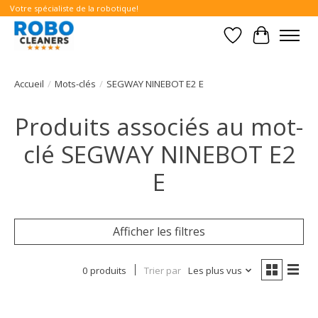
Votre spécialiste de la robotique!
Liste de souhait
Panier
Accueil
/
Mots-clés
/
SEGWAY NINEBOT E2 E
Produits associés au mot-
clé SEGWAY NINEBOT E2
E
Afficher les filtres
0 produits
Trier par
Les plus vus