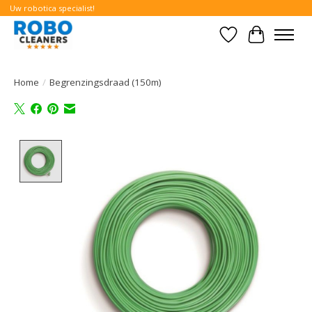
Uw robotica specialist!
Verlanglijst
Winkelwa
Home
/
Begrenzingsdraad (150m)
Product image slideshow Items