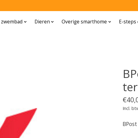
n zwembad
Dieren
Overige smarthome
E-steps 
BP
te
€40,
Incl. bt
BPost