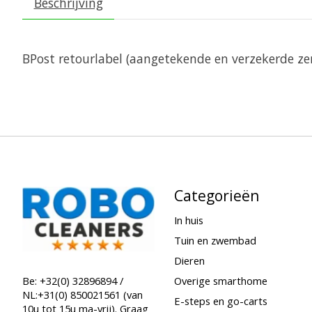
Beschrijving
BPost retourlabel (aangetekende en verzekerde ze
Categorieën
In huis
Tuin en zwembad
Dieren
Overige smarthome
Be: +32(0) 32896894 /
NL:+31(0) 850021561 (van
E-steps en go-carts
10u tot 15u ma-vrij). Graag