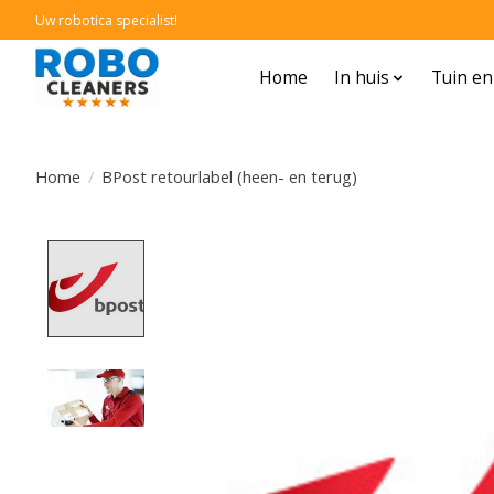
Uw robotica specialist!
Home
In huis
Tuin e
Home
/
BPost retourlabel (heen- en terug)
Product image slideshow Items