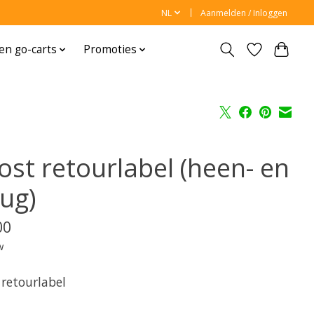
NL
Aanmelden / Inloggen
en go-carts
Promoties
ost retourlabel (heen- en
rug)
00
w
 retourlabel