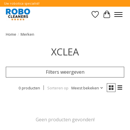
Uw robotica specialist!
Verlanglijst
Winkelwa
Home
/
Merken
XCLEA
Filters weergeven
0 producten
Sorteren op
Meest bekeken
Geen producten gevonden!