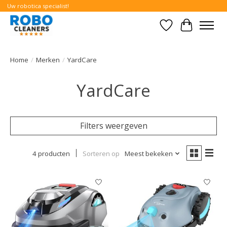
Uw robotica specialist!
Verlanglijst
Winkelwa
Home
/
Merken
/
YardCare
YardCare
Filters weergeven
4 producten
Sorteren op
Meest bekeken