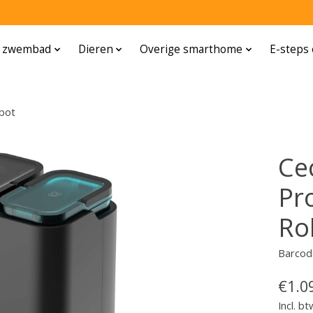
n zwembad
Dieren
Overige smarthome
E-steps 
bot
Ce
Pr
Ro
Barcod
€1.0
Incl. bt