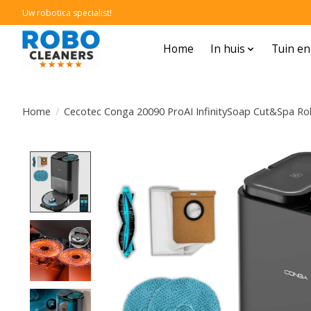
Uw robotica specialist!
Home
In huis
Tuin e
Home
/
Cecotec Conga 20090 ProAI InfinitySoap Cut&Spa Ro
Product image slideshow Items