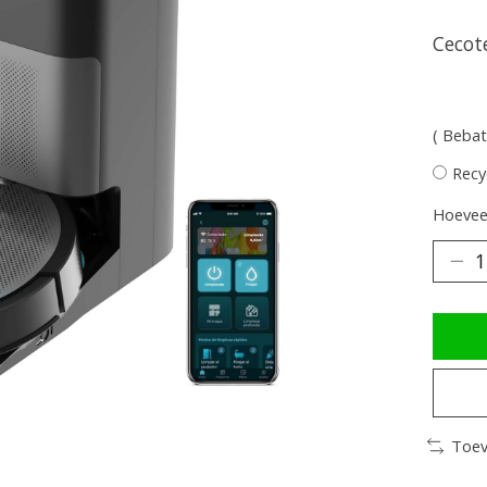
Cecot
( Bebat
Recy
Hoeveel
Toev