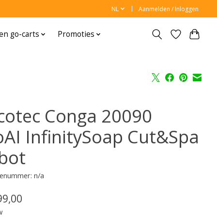
NL
Aanmelden / Inloggen
en go-carts
Promoties
cotec Conga 20090
oAI InfinitySoap Cut&Spa
bot
enummer: n/a
99,00
w