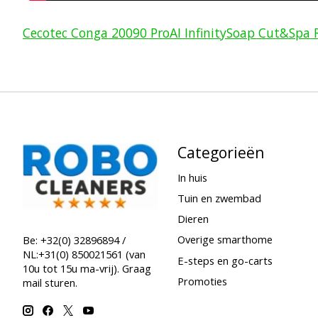
Cecotec Conga 20090 ProAI InfinitySoap Cut&Spa 
Categorieën
In huis
Tuin en zwembad
Dieren
Overige smarthome
Be: +32(0) 32896894 /
NL:+31(0) 850021561 (van
E-steps en go-carts
10u tot 15u ma-vrij). Graag
Promoties
mail sturen.