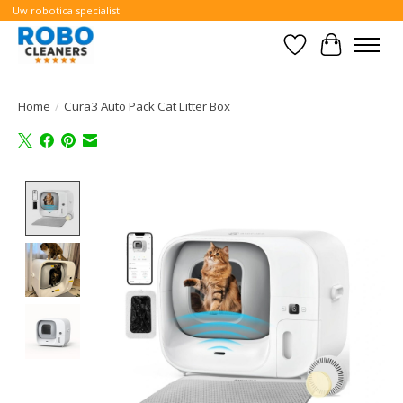
Uw robotica specialist!
Verlanglijst
Winkelwa
Home
/
Cura3 Auto Pack Cat Litter Box
Product image slideshow Items