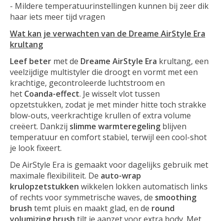
- Mildere temperatuurinstellingen kunnen bij zeer dik
haar iets meer tijd vragen
Wat kan je verwachten van de Dreame AirStyle Era
krultang
Leef beter
met de
Dreame AirStyle Era
krultang, een
veelzijdige multistyler die droogt en vormt met een
krachtige, gecontroleerde luchtstroom en
het
Coanda-effect
. Je wisselt vlot tussen
opzetstukken, zodat je met minder hitte toch strakke
blow-outs, veerkrachtige krullen of extra volume
creëert. Dankzij
slimme warmteregeling
blijven
temperatuur en comfort stabiel, terwijl een cool-shot
je look fixeert.
De AirStyle Era is gemaakt voor dagelijks gebruik met
maximale flexibiliteit. De
auto-wrap
krulopzetstukken
wikkelen lokken automatisch links
of rechts voor symmetrische waves, de
smoothing
brush
temt pluis en maakt glad, en de
round
volumizing brush
tilt je aanzet voor extra body. Met