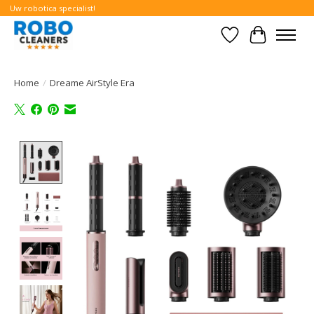
Uw robotica specialist!
Verlanglijst
Winkelwa
Home
/
Dreame AirStyle Era
Product image slideshow Items