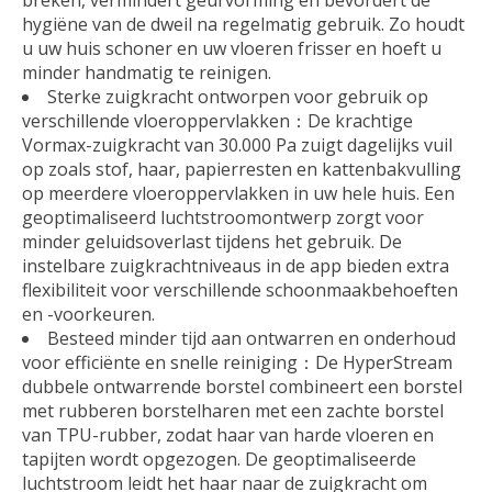
breken, vermindert geurvorming en bevordert de
hygiëne van de dweil na regelmatig gebruik. Zo houdt
u uw huis schoner en uw vloeren frisser en hoeft u
minder handmatig te reinigen.
Sterke zuigkracht ontworpen voor gebruik op
verschillende vloeroppervlakken：De krachtige
Vormax-zuigkracht van 30.000 Pa zuigt dagelijks vuil
op zoals stof, haar, papierresten en kattenbakvulling
op meerdere vloeroppervlakken in uw hele huis. Een
geoptimaliseerd luchtstroomontwerp zorgt voor
minder geluidsoverlast tijdens het gebruik. De
instelbare zuigkrachtniveaus in de app bieden extra
flexibiliteit voor verschillende schoonmaakbehoeften
en -voorkeuren.
Besteed minder tijd aan ontwarren en onderhoud
voor efficiënte en snelle reiniging：De HyperStream
dubbele ontwarrende borstel combineert een borstel
met rubberen borstelharen met een zachte borstel
van TPU-rubber, zodat haar van harde vloeren en
tapijten wordt opgezogen. De geoptimaliseerde
luchtstroom leidt het haar naar de zuigkracht om