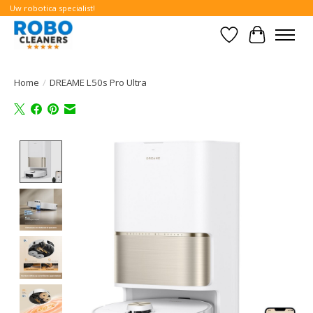
Uw robotica specialist!
Verlanglijst
Winkelwa
Home
/
DREAME L50s Pro Ultra
Product image slideshow Items