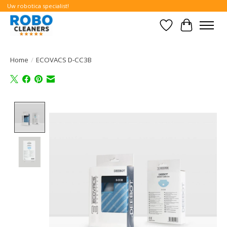
Uw robotica specialist!
Verlanglijst
Winkelwa
Home
/
ECOVACS D-CC3B
Product image slideshow Items