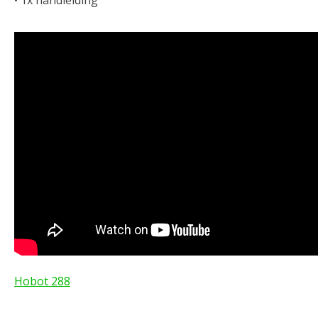
• 1x handleiding
Hobot 288