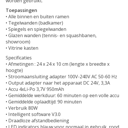
worden gebruikt.
Toepassingen
• Alle binnen en buiten ramen
• Tegelwanden (badkamer)
• Spiegels en spiegelwanden
• Glazen wanden (tennis- en squashbanen,
showroom)
• Vitrine kasten
Specificaties
• Afmetingen : 24 x 24 x 10 cm (lengte x breedte x
hoogte)
• Stroomaansluiting adapter 100V-240V AC 50-60 Hz
• Output adapter naar het apparaat DC 24V, 3,3A
• Accu 4xLi-Po 3,7V 950mAh
• Gemiddelde werkduur: 60 minuten op een volle accu
• Gemiddelde oplaadtijd: 90 minuten
• Verbruik 80W
• Intelligent software V3.0
• Draadloze afstandbediening
• LED indicators blauw voor normaal in gebruik, rood