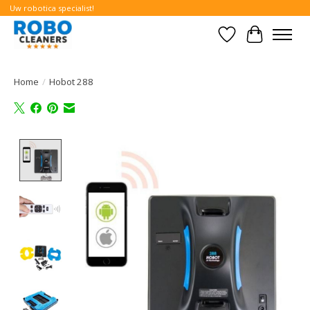
Uw robotica specialist!
Verlanglijst
Winkelwa
Home
/
Hobot 288
Product image slideshow Items