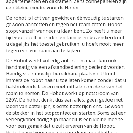
appartementen en dakramen. Zelfs zonnepanelen zijn
een kleine moeite voor de Hobot.
De robot is licht van gewicht en éénvoudig te starten,
gewoon aanzetten en tegen het raam zetten. Hobot
stopt vanzelf wanneer u klaar bent. Zo heeft u meer
tijd voor uzelf, vrienden en familie en bovendien kunt
u dagelijks het toestel gebruiken, u hoeft nooit meer
tegen een vuil raam aan te kijken.
De Hobot werkt volledig autonoom maar kan ook
handmatig via een afstandbediening bediend worden.
Handig voor moeilijk bereikbare plaatsen. U kunt
immers de robot naar u toe laten komen zonder dat u
halsbrekende toeren moet uithalen om deze van het
raam te nemen. De Hobot werkt op netstroom van
220V. De hobot denkt dus aan alles, geen gedoe met
laden van batterijen, slechte batterijen enz... Gewoon
de stekker in het stopcontact en starten. Soms zal een
verlengkabel nodig zijn maar dit is een kleine moeite
voor een gemak dat u zult ervaren van de Hobot.
Hobot is wel voorzien van een kleine noodbatterij,